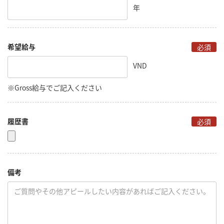
年
希望給与
必須
VND
※Gross給与でご記入ください
履歴書
必須
備考