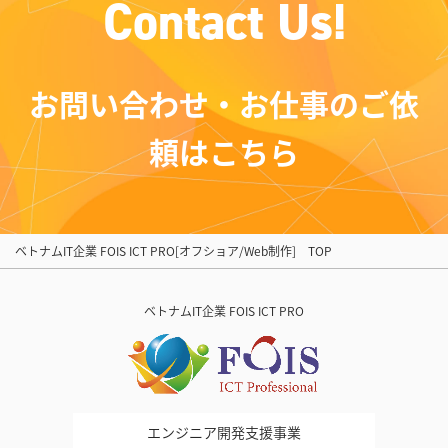
C
o
n
t
a
c
t
U
s
!
お問い合わせ・お仕事のご依
頼はこちら
ベトナムIT企業 FOIS ICT PRO[オフショア/Web制作] TOP
ベトナムIT企業 FOIS ICT PRO
エンジニア開発支援事業