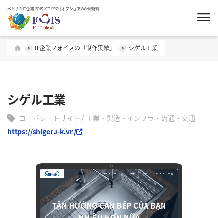
ベトナムIT企業 FOIS ICT PRO [オフショア/Web制作]
IT企業フォイスの「制作実績」
シゲル工業
シゲル工業
コーポレートサイト
工業・製造・インフラ・流通・交通
https://shigeru-k.vn/