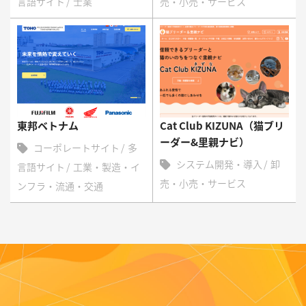
言語サイト
士業
売・小売・サービス
東邦ベトナム
Cat Club KIZUNA（猫ブリ
ーダー&里親ナビ）
コーポレートサイト
多
システム開発・導入
卸
言語サイト
工業・製造・イ
売・小売・サービス
ンフラ・流通・交通