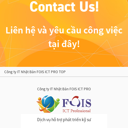
C
o
n
t
a
c
t
U
s
!
Liên hệ và yêu cầu công việc
tại đây!
Công ty IT Nhật Bản FOIS ICT PRO TOP
Công ty IT Nhật Bản FOIS ICT PRO
Dịch vụ hỗ trợ phát triển kỹ sư